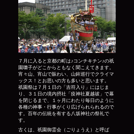
７月に入ると京都の町は♪コンチキチン♪の祇
園囃子がどこからともなく聞こえてきます。
宵々山、宵山で賑わい、山鉾巡行でクライマ
ックス！とお思いの方も多いと思います。
祇園祭は７月１日の「吉符入り」にはじま
り、３１日の境内摂社「疫神社夏越祓」で幕
を閉じるまで、１ヶ月にわたり毎日のように
各種の神事・行事がくり広げられられるので
す。百年の伝統を有する八坂神社の祭礼で
す。
古くは、祇園御霊会（ごりょうえ）と呼ば