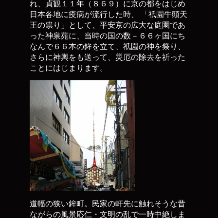
れ、貞観１１年（８６９）に京の都をはじめ
日本各地に疫病が流行した時、 「祇園牛頭天
王の祟り」として、平安京の広大な庭園であ
った神泉苑に、当時の国の数－６６ヶ国にち
なんで６６本の鉾を立て、祇園の神を祭り、
さらに神輿をも送って、災厄の除去を祈った
ことにはじまります。
道幅の狭い鉾町。民家の軒先に触れそうな昔
ながらの風景応仁・文明の乱で一時中絶しま