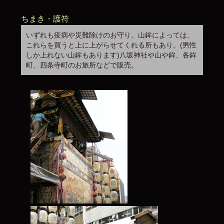
ちまき・護符
いずれも疫病や災難除けのお守り。山鉾によっては、
これらを買うと上に上がらせてくれる所もあり。(男性
しか上れない山鉾もあります)八坂神社や山や鉾、各鉾
町、四条寺町のお旅所などで販売。