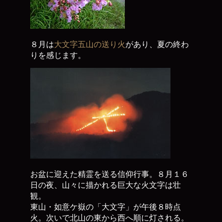
８月は
大文字五山の送り火
があり、夏の終わ
りを感じます。
お盆に迎えた精霊を送る信仰行事。８月１６
日の夜、山々に描かれる巨大な火文字は壮
観。
東山・如意ケ嶽の「大文字」が午後８時点
火。次いで北山の東から西へ順に灯される。