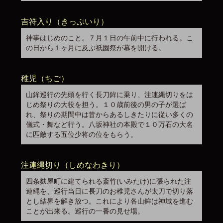
吉符入り（きっぷいり）
神事はじめのこと。７月１日の午前中に行われる。こ
の日から１ヶ月に及ぶ祇園祭が幕を開ける。
稚児（ちご）
山鉾巡行の先頭を行く長刀鉾に乗り、注連縄切りをは
じめ祭りの大役を担う。１０歳前後の男の子が選ば
れ、祭りの期間中は昔からあるしきたりに従い多くの
儀式・舞など行う。八坂神社の本殿で１０万石の大名
に匹敵する五位少将の位をもらう。
注連縄切り（しめなわきり）
四条麩屋町に建てられる斎竹(いみたけ)に張られた注
連縄を、巡行当日に長刀のお稚児さんが太刀で切り落
とし結界を解き放つ。これにより各山鉾は神域を進む
ことが出来る。巡行の一番の見せ場。