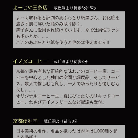
よーじや三条店
蔵丘洞より徒歩5分15秒
よ～く取れると評判のあぶらとり紙屋さん。お化粧を
崩さず肌に浮いた脂のみ取り除く。
舞子さんに愛用され続けています。今では男性ファン
も多いとか。。。
ここのあぶらとり紙を使うと他のは使えません!!
イノダコーヒー
蔵丘洞より徒歩8分
京都で最も有名な正統的な味わいのコーヒー店。コー
ヒーを中心とした独自の空間と調度品、そしてサービ
ス。数人で愉しむも良し、一人でゆったりと愉しむも
良し。。。
オリジナルコーヒー豆、夏にぴったりのリキッドコー
ヒー、わさびアイスクリームなど配達も受付。
京都便利堂
蔵丘洞より徒歩8分
日本美術の名作、名品を扱ったはがきは1,000種を超
える品揃え。