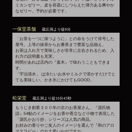
ミカンゼリー。皮を容器にしつらえた弾力ある爽やか
なゼリー。予約が必要です。
一保堂茶舗
蔵丘洞より徒8分
「お茶を一つに保つように」との命をうけて俳号した
屋号。上等の抹茶からお番茶まで豊富な品揃え。
お茶は入れ方で美味しさが非常に左右されるため、入
れ方の説明書も充実。
時間があれば店内の『嘉木』で味わうこともできま
す。
「宇治清水」 は冷たいお水やミルクで溶かすだけでと
ても美味しい。かき氷にかけてもGOOD。
松栄堂
蔵丘洞より徒16分45秒
もうじき創業３００年の京のお香屋さん。『源氏物
語』54帖のイメージをお香や香立など小物で表現した
「源氏かおり抄」シリーズは人気の商品。
お好みの香りやご友人のイメージを選んで『和のアロ
マテラピー』のお土産いかがですか。