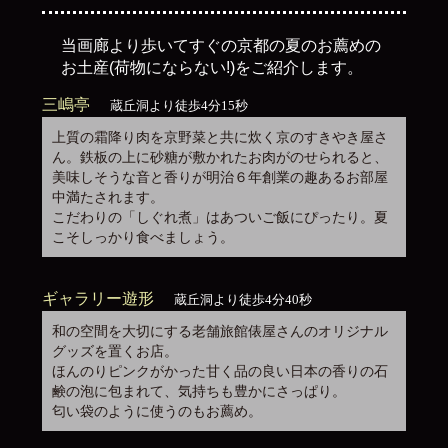
当画廊より歩いてすぐの京都の夏のお薦めの
お土産(荷物にならない!)をご紹介します。
三嶋亭
蔵丘洞より徒歩4分15秒
上質の霜降り肉を京野菜と共に炊く京のすきやき屋さ
ん。鉄板の上に砂糖が敷かれたお肉がのせられると、
美味しそうな音と香りが明治６年創業の趣あるお部屋
中満たされます。
こだわりの「しぐれ煮」はあついご飯にぴったり。夏
こそしっかり食べましょう。
ギャラリー遊形
蔵丘洞より徒歩4分40秒
和の空間を大切にする老舗旅館俵屋さんのオリジナル
グッズを置くお店。
ほんのりピンクがかった甘く品の良い日本の香りの石
鹸の泡に包まれて、気持ちも豊かにさっぱり。
匂い袋のように使うのもお薦め。