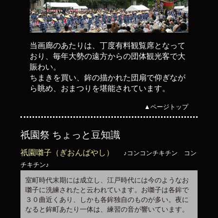
当画廊のあたりは、丁度有料観覧席となって
おり、毎年大勢の遠方からの団体観光客で大
賑わい。
ちまきを買い、鉾の描かれた団扇で仰ぎなが
ら眺め、おまつりを堪能されています。
▲ページトップ
祇園祭 ちょっと豆知識
祇園囃子（ぎおんばやし）
♪コンコンチキチン コン
チキチン♪
室町時代末期には成立し、江戸時代には今のようなお
囃子に洗練されたと云われています。お囃子は各鉾で
３０曲近くあり、しかも各鉾独自のものが多い。夜に
なると鉾町あたり一体は、練習の音が響いています。