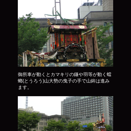
御所車が動くとカマキリの鎌や羽等が動く蟷
螂(とうろう)山大勢の曳子の手で山鉾は進み
ます。