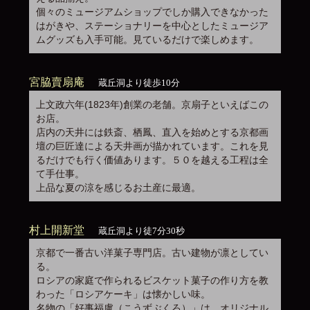
個々のミュージアムショップでしか購入できなかった
はがきや、ステーショナリーを中心としたミュージア
ムグッズも入手可能。見ているだけで楽しめます。
宮脇賣扇庵
蔵丘洞より徒歩10分
上文政六年(1823年)創業の老舗。京扇子といえばこの
お店。
店内の天井には鉄斎、栖鳳、直入を始めとする京都画
壇の巨匠達による天井画が描かれています。これを見
るだけでも行く価値あります。５０を越える工程は全
て手仕事。
上品な夏の涼を感じるお土産に最適。
村上開新堂
蔵丘洞より徒7分30秒
京都で一番古い洋菓子専門店。古い建物が凛としてい
る。
ロシアの家庭で作られるビスケット菓子の作り方を教
わった「ロシアケーキ」は懐かしい味。
名物の「好事福盧（こうずぶくろ）」は、オリジナル