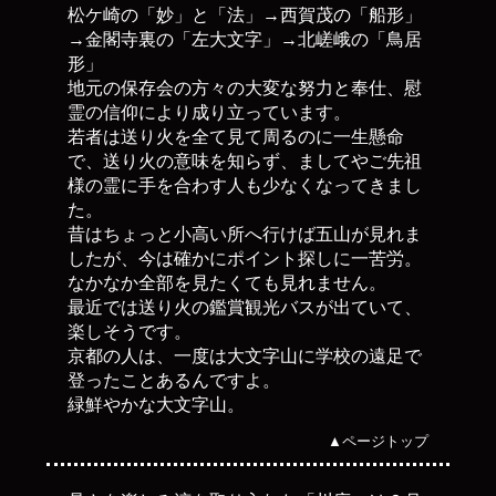
松ケ崎の「妙」と「法」→西賀茂の「船形」
→金閣寺裏の「左大文字」→北嵯峨の「鳥居
形」
地元の保存会の方々の大変な努力と奉仕、慰
霊の信仰により成り立っています。
若者は送り火を全て見て周るのに一生懸命
で、送り火の意味を知らず、ましてやご先祖
様の霊に手を合わす人も少なくなってきまし
た。
昔はちょっと小高い所へ行けば五山が見れま
したが、今は確かにポイント探しに一苦労。
なかなか全部を見たくても見れません。
最近では送り火の鑑賞観光バスが出ていて、
楽しそうです。
京都の人は、一度は大文字山に学校の遠足で
登ったことあるんですよ。
緑鮮やかな大文字山。
▲ページトップ