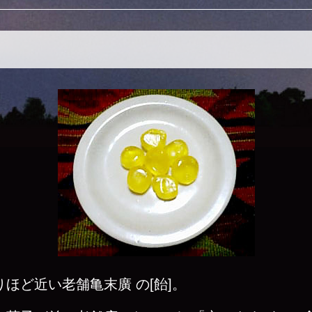
ほど近い老舗亀末廣 の[飴]。