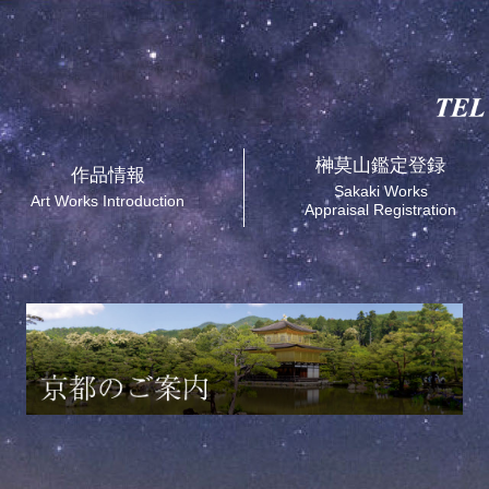
榊莫山鑑定登録
作品情報
Sakaki Works
Art Works Introduction
Appraisal Registration