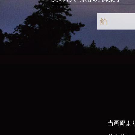
飴
当画廊より