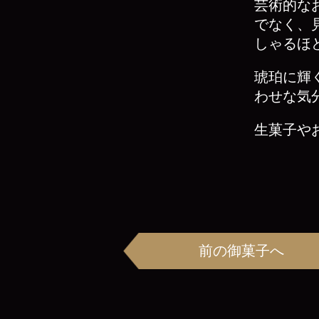
芸術的な
でなく、
しゃるほ
琥珀に輝
わせな気
生菓子や
前の御菓子へ