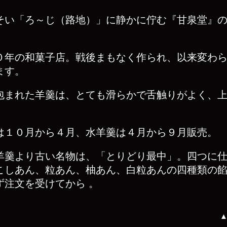
そい「ろ～じ（路地）」に静かに佇む『甘泉堂』の
０年の和菓子店。戦後まもなく作られ、以来変わ
ます。
包まれた羊羹は、とても滑らかで舌触りがよく、
！
は１０月から４月、水羊羹は４月から９月販売。
羊羹より古い名物は、「とりどり最中」。四つに
こしあん、粒あん、柚あん、白粒あんの四種類の
ず注文を受けてから 。