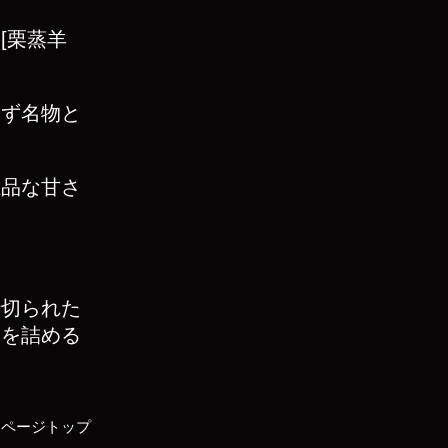
[栗蒸羊
らず名物と
上品な甘さ
仕切られた
餡を詰める
▲ページトップ