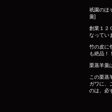
祇園のほ
羹]
創業１２
なってい
竹の皮に
も絶品！
栗蒸羊羹
この栗蒸
ガワに、
のは、必