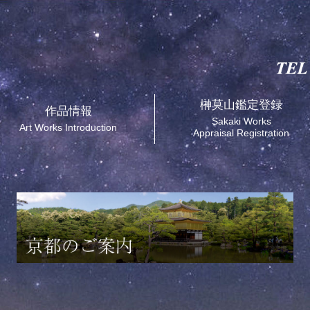
榊莫山鑑定登録
作品情報
Sakaki Works
Art Works Introduction
Appraisal Registration