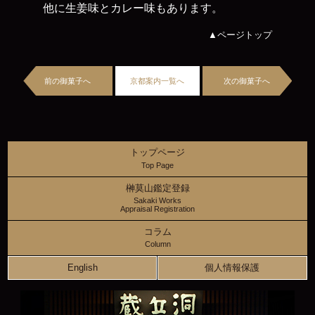
他に生姜味とカレー味もあります。
▲ページトップ
前の御菓子へ
京都案内一覧へ
次の御菓子へ
トップページ
Top Page
榊莫山鑑定登録
Sakaki Works
Appraisal Registration
コラム
Column
English
個人情報保護