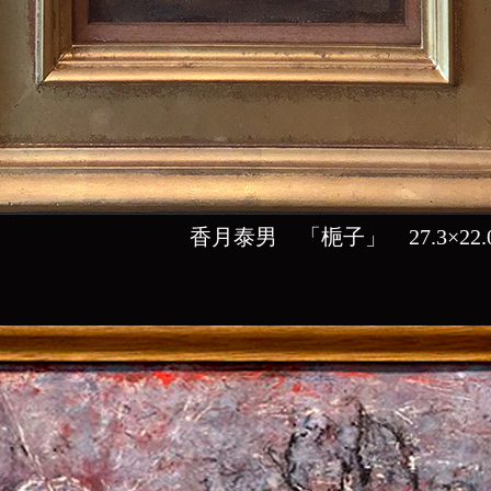
香月泰男 「梔子」 27.3×2