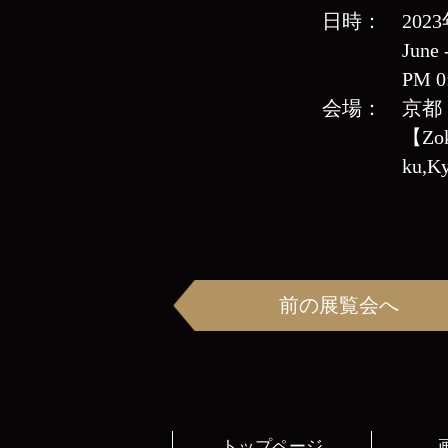
日時：
20
June 
PM 
会場：
京都
【Zoky
ku,Ky
前の展覧会へ
トップページ