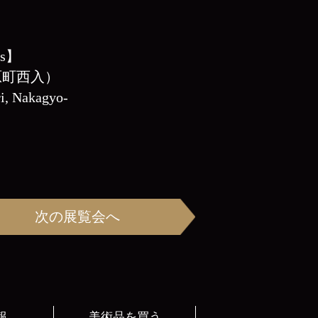
ys】
原町西入）
i, Nakagyo-
次の展覧会へ
報
美術品を買う